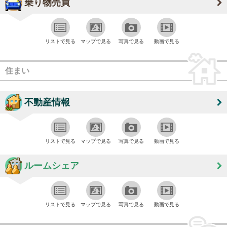
乗り物売買
リストで見る
マップで見る
写真で見る
動画で見る
住まい
不動産情報
リストで見る
マップで見る
写真で見る
動画で見る
ルームシェア
リストで見る
マップで見る
写真で見る
動画で見る