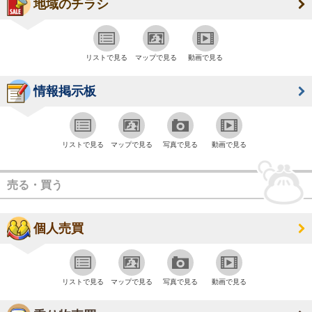
地域のチラシ
リストで見る
マップで見る
動画で見る
情報掲示板
リストで見る
マップで見る
写真で見る
動画で見る
売る・買う
個人売買
リストで見る
マップで見る
写真で見る
動画で見る