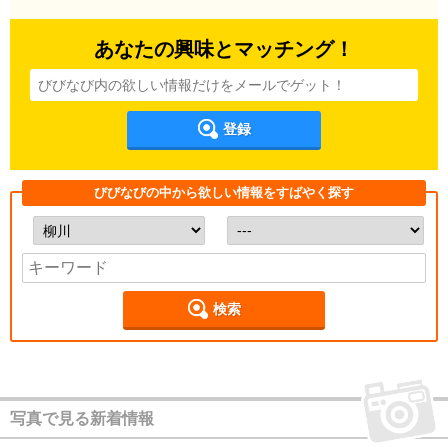
あなたの興味とマッチング！
登録
びびなびの中から欲しい情報をすばやく探す
検索
写真で見る新着情報