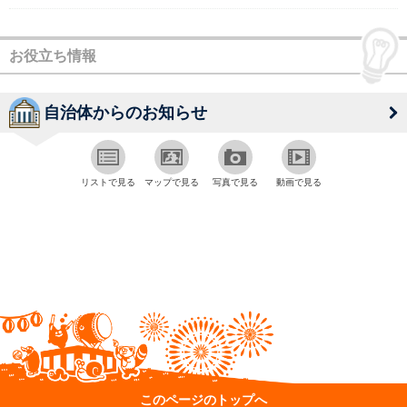
お役立ち情報
自治体からのお知らせ
リストで見る
マップで見る
写真で見る
動画で見る
このページのトップへ