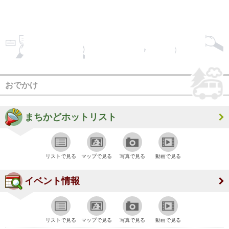
おでかけ
まちかどホットリスト
リストで見る
マップで見る
写真で見る
動画で見る
イベント情報
リストで見る
マップで見る
写真で見る
動画で見る